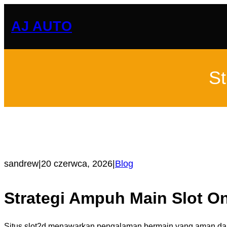
Przejdź
do
AJ AUTO
treści
St
sandrew
|
20 czerwca, 2026
|
Blog
Strategi Ampuh Main Slot On
Situs slot2d menawarkan pengalaman bermain yang aman da