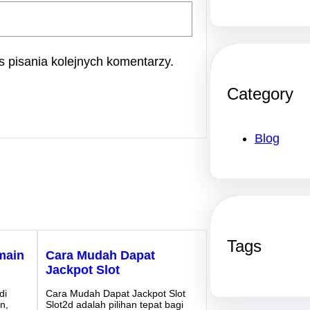
 pisania kolejnych komentarzy.
Category
Blog
Tags
main
Cara Mudah Dapat
Jackpot Slot
di
Cara Mudah Dapat Jackpot Slot
n,
Slot2d adalah pilihan tepat bagi